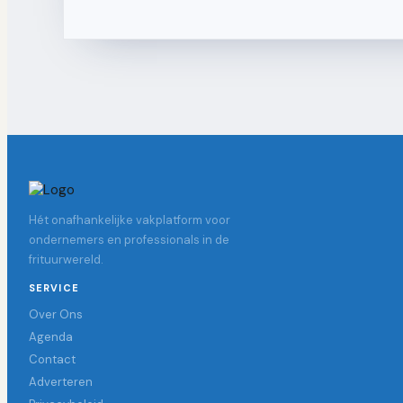
Hét onafhankelijke vakplatform voor
ondernemers en professionals in de
frituurwereld.
SERVICE
Over Ons
Agenda
Contact
Adverteren