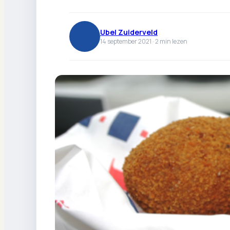
Ubel Zuiderveld
14 september 2021 ·
2
min lezen