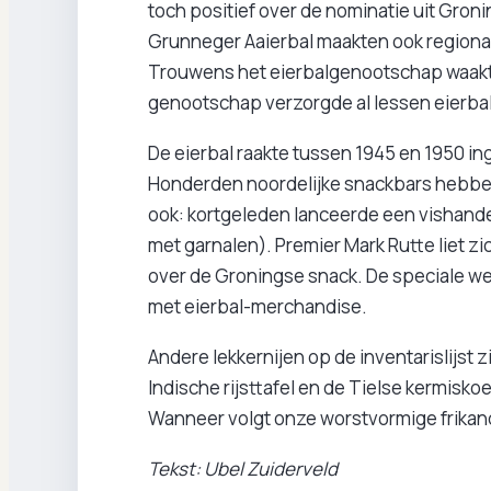
toch positief over de nominatie uit Gro
Grunneger Aaierbal maakten ook regional
Trouwens het eierbalgenootschap waakt er
genootschap verzorgde al lessen eierb
De eierbal raakte tussen 1945 en 1950 i
Honderden noordelijke snackbars hebben h
ook: kortgeleden lanceerde een vishandel
met garnalen). Premier Mark Rutte liet z
over de Groningse snack. De speciale we
met eierbal-merchandise.
Andere lekkernijen op de inventarislijst
Indische rijsttafel en de Tielse kermis
Wanneer volgt onze worstvormige frikan
Tekst: Ubel Zuiderveld