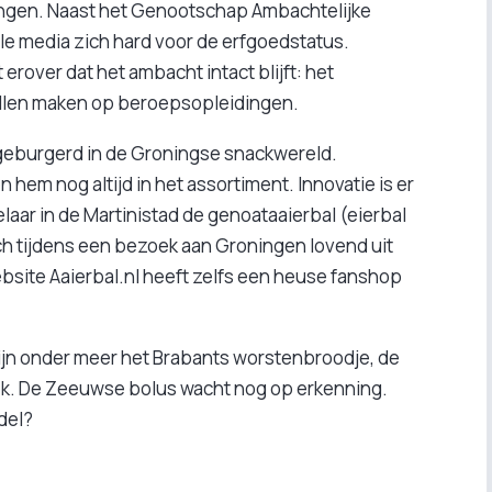
ningen. Naast het Genootschap Ambachtelijke
e media zich hard voor de erfgoedstatus.
over dat het ambacht intact blijft: het
allen maken op beroepsopleidingen.
ngeburgerd in de Groningse snackwereld.
em nog altijd in het assortiment. Innovatie is er
aar in de Martinistad de genoataaierbal (eierbal
ich tijdens een bezoek aan Groningen lovend uit
bsite Aaierbal.nl heeft zelfs een heuse fanshop
 zijn onder meer het Brabants worstenbroodje, de
koek. De Zeeuwse bolus wacht nog op erkenning.
del?