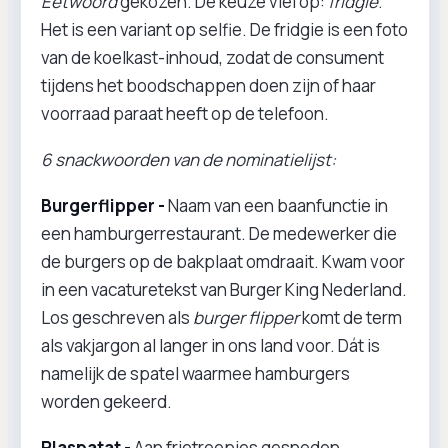
Eetwoord
gekozen. De keuze viel op:
fridgie
.
Het is een variant op selfie. De fridgie is een foto
van de koelkast-inhoud, zodat de consument
tijdens het boodschappen doen zijn of haar
voorraad paraat heeft op de telefoon.
6 snackwoorden van de nominatielijst:
Burgerflipper -
Naam van een baanfunctie in
een hamburgerrestaurant. De medewerker die
de burgers op de bakplaat omdraait. Kwam voor
in een vacaturetekst van Burger King Nederland.
Los geschreven als
burger flipper
komt de term
als vakjargon al langer in ons land voor. Dát is
namelijk de spatel waarmee hamburgers
worden gekeerd.
Plaspatat -
Aan frietreepjes gesneden