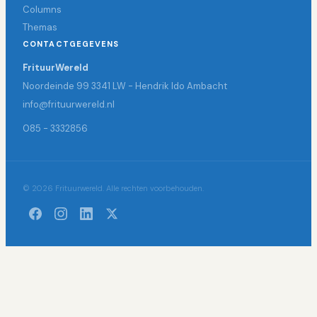
Columns
Themas
CONTACTGEGEVENS
FrituurWereld
Noordeinde 99 3341 LW - Hendrik Ido Ambacht
info@frituurwereld.nl
085 - 3332856
© 2026 Frituurwereld. Alle rechten voorbehouden.