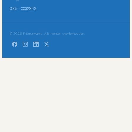
085 - 3332856
© 2026 Frituurwereld. Alle rechten voorbehouden.