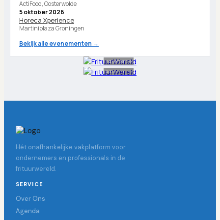
ActiFood, Oosterwolde
5 oktober 2026
Horeca Xperience
Martiniplaza Groningen
Bekijk alle evenementen →
Advertentie
Advertentie
Hét onafhankelijke vakplatform voor
ondernemers en professionals in de
frituurwereld.
SERVICE
Over Ons
Agenda