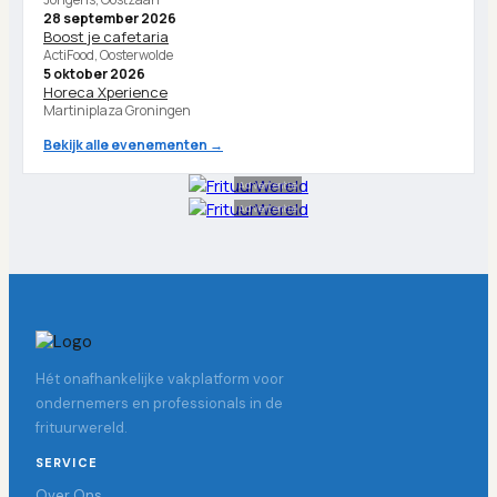
28 september 2026
Boost je cafetaria
ActiFood, Oosterwolde
5 oktober 2026
Horeca Xperience
Martiniplaza Groningen
Bekijk alle evenementen →
Advertentie
Advertentie
Hét onafhankelijke vakplatform voor
ondernemers en professionals in de
frituurwereld.
SERVICE
Over Ons