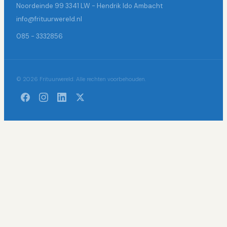
Noordeinde 99 3341 LW - Hendrik Ido Ambacht
info@frituurwereld.nl
085 - 3332856
© 2026 Frituurwereld. Alle rechten voorbehouden.