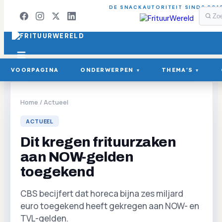
DE SNACKAUTORITEIT SINDS 201
VOORPAGINA
ONDERWERPEN
THEMA'S
▾
▾
Home
/
Actueel
ACTUEEL
Dit kregen frituurzaken
aan NOW-gelden
toegekend
CBS becijfert dat horeca bijna zes miljard
euro toegekend heeft gekregen aan NOW- en
TVL-gelden.