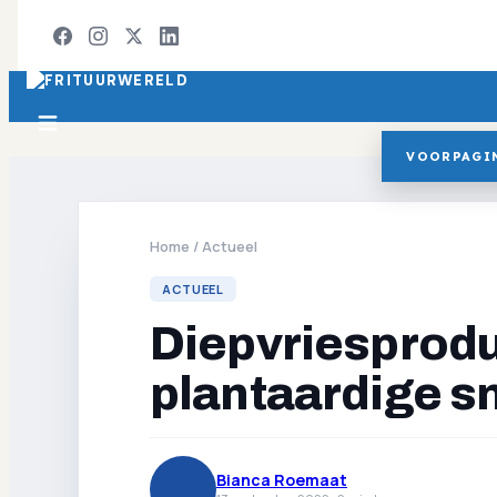
VOORPAGI
Home
/
Actueel
ACTUEEL
Diepvriesprodu
plantaardige s
Bianca Roemaat