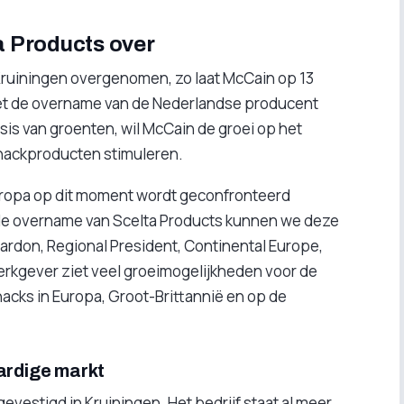
 Products over
Kruiningen overgenomen, zo laat McCain op 13
et de overname van de Nederlandse producent
s van groenten, wil McCain de groei op het
nackproducten stimuleren.
ropa op dit moment wordt geconfronteerd
 de overname van Scelta Products kunnen we deze
ardon, Regional President, Continental Europe,
erkgever ziet veel groeimogelijkheden voor de
acks in Europa, Groot-Brittannië en op de
ardige markt
evestigd in Kruiningen. Het bedrijf staat al meer