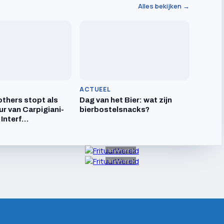
Alles bekijken →
ACTUEEL
others stopt als
Dag van het Bier: wat zijn
ur van Carpigiani-
bierbostelsnacks?
 Interf…
Advertentie
Advertentie