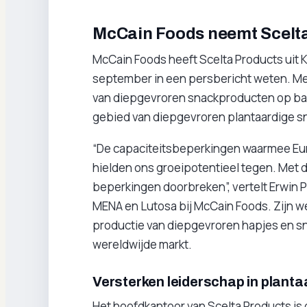
McCain Foods neemt Scelta
McCain Foods heeft Scelta Products uit 
september in een persbericht weten. M
van diepgevroren snackproducten op basi
gebied van diepgevroren plantaardige s
“De capaciteitsbeperkingen waarmee Eu
hielden ons groeipotentieel tegen. Met
beperkingen doorbreken”, vertelt Erwin P
MENA en Lutosa bij McCain Foods. Zijn w
productie van diepgevroren hapjes en sn
wereldwijde markt.
Versterken leiderschap in planta
Het hoofdkantoor van Scelta Products is g