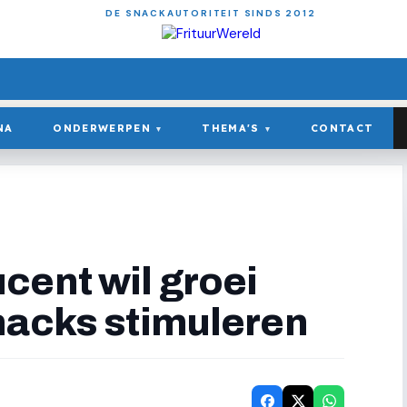
DE SNACKAUTORITEIT SINDS 2012
NA
ONDERWERPEN
THEMA'S
CONTACT
▾
▾
cent wil groei
nacks stimuleren