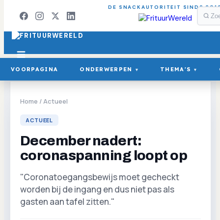
DE SNACKAUTORITEIT SINDS 201
VOORPAGINA
ONDERWERPEN
THEMA'S
▾
▾
Home
/
Actueel
ACTUEEL
December nadert:
coronaspanning loopt op
"Coronatoegangsbewijs moet gecheckt
worden bij de ingang en dus niet pas als
gasten aan tafel zitten."