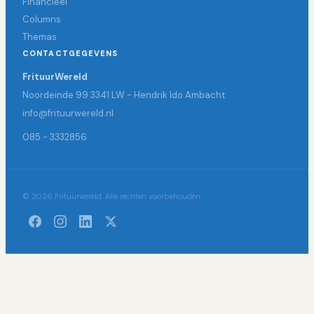
Financieel
Columns
Themas
CONTACTGEGEVENS
FrituurWereld
Noordeinde 99 3341 LW - Hendrik Ido Ambacht
info@frituurwereld.nl
085 - 3332856
© 2026 Frituurwereld. Alle rechten voorbehouden.