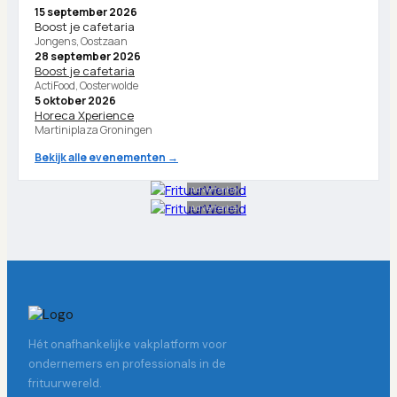
15 september 2026
Boost je cafetaria
Jongens, Oostzaan
28 september 2026
Boost je cafetaria
ActiFood, Oosterwolde
5 oktober 2026
Horeca Xperience
Martiniplaza Groningen
Bekijk alle evenementen →
Advertentie
Advertentie
Hét onafhankelijke vakplatform voor
ondernemers en professionals in de
frituurwereld.