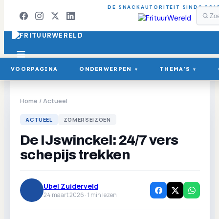
DE SNACKAUTORITEIT SINDS 201
VOORPAGINA
ONDERWERPEN
THEMA'S
▾
▾
Home
/
Actueel
ACTUEEL
ZOMERSEIZOEN
De IJswinckel: 24/7 vers
schepijs trekken
Ubel Zuiderveld
24 maart 2026 ·
1
min lezen