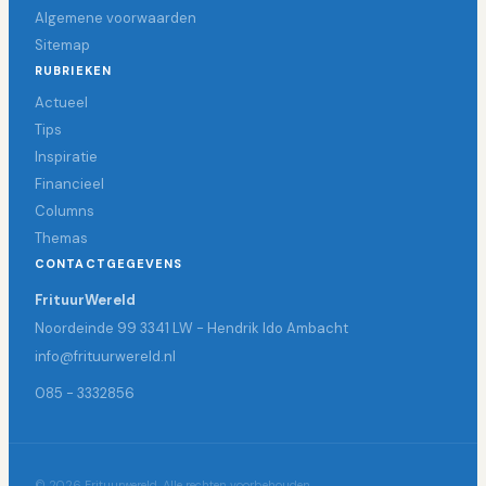
Algemene voorwaarden
Sitemap
RUBRIEKEN
Actueel
Tips
Inspiratie
Financieel
Columns
Themas
CONTACTGEGEVENS
FrituurWereld
Noordeinde 99 3341 LW - Hendrik Ido Ambacht
info@frituurwereld.nl
085 - 3332856
© 2026 Frituurwereld. Alle rechten voorbehouden.