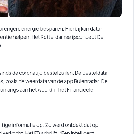
brengen, energie besparen. Hierbij kan data-
igentie helpen. Het Rotterdamse ijsconcept De
e.
 sinds de coronatijd bestelzuilen. De besteldata
, zoals de weerdata van de app Buienradar. De
onlangs aan het woord in het Financieele
ttige informatie op. Zo werd ontdekt dat op
 verkocht. Het FD schrijft: “Een intelligent