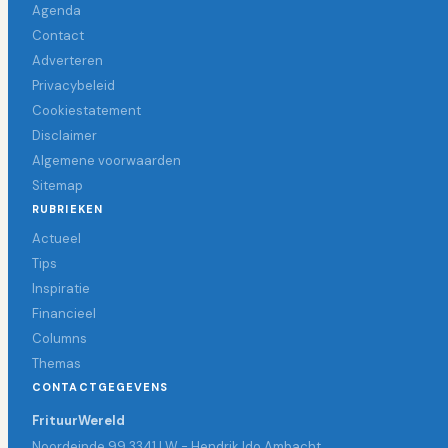
Agenda
Contact
Adverteren
Privacybeleid
Cookiestatement
Disclaimer
Algemene voorwaarden
Sitemap
RUBRIEKEN
Actueel
Tips
Inspiratie
Financieel
Columns
Themas
CONTACTGEGEVENS
FrituurWereld
Noordeinde 99 3341 LW - Hendrik Ido Ambacht