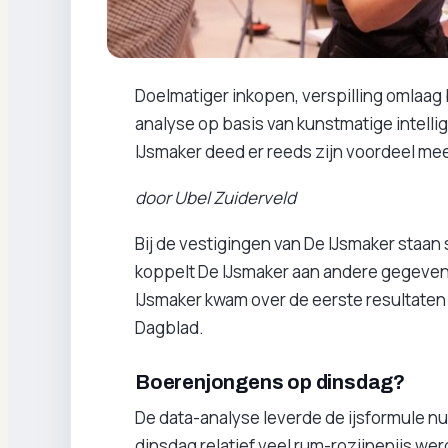
Doelmatiger inkopen, verspilling omlaag 
analyse op basis van kunstmatige intell
IJsmaker deed er reeds zijn voordeel me
door Ubel Zuiderveld
Bij de vestigingen van De IJsmaker staan
koppelt De IJsmaker aan andere gegevens
IJsmaker kwam over de eerste resultaten 
Dagblad.
Boerenjongens op dinsdag?
De data-analyse leverde de ijsformule nu
dinsdag relatief veel rum-rozijnenijs werd