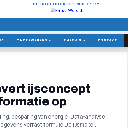
DE SNACKAUTORITEIT SINDS 2012
NA
ONDERWERPEN
THEMA'S
CONTACT
▾
▾
evert ijsconcept
formatie op
ling, besparing van energie. Data-analyse
gegevens verrast formule De IJsmaker.