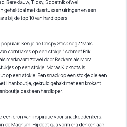
ap, Bereklauw, Tipsy, Spoetnik ofwel
en gehaktbal met daartussen uiringen en een
ars bij de top 10 van hardlopers.
 populair. Ken je de Crispy Stick nog? “Mals
an cornflakes op een stokje,” schreef Friki
rd als merknaam zowel door Beckers als Mora
tukjes op een stokje. Mora’s Kipknots is
 op een stokje. Een snack op een stokje die een
s het lihanboutje, gekruid gehakt met een krokant
hanboutje best een hardloper.
e een bron van inspiratie voor snackbedenkers.
van de Magnum. Hij doet qua vorm erg denken aan