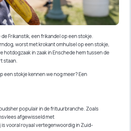
 Frikanstik, een frikandel op een stokje.
ndog, worst met krokant omhulsel op een stokje,
uwe hotdogzaak in zaak in Enschede hem tussen de
t staan.
 op een stokje kennen we nog meer? Een
 oudsher populair in de frituurbranche. Zoals
nsvlees afgewisseld met
 is vooral royaal vertegenwoordig in Zuid-