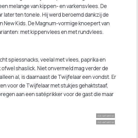
t een melange van kippen- en varkensvlees. De
r later ten tonele. Hij werd beroemd dankzij de
van New Kids. De Magnum-vormige knoepert van
varianten: met kippenvlees en met rundvlees.
ht spiessnacks, veelal met vlees, paprika en
 ofwel shaslick. Niet onvermeld mag verder de
leen al, is daarnaast de Twijfelaar een vondst. Er
ezen voor de Twijfelaar met stukjes gehaktstaaf,
eregen aan een satéprikker voor de gast die maar
Advertentie
Advertentie