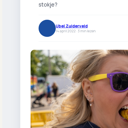
stokje?
Ubel Zuiderveld
14 april 2022 ·
3
min lezen