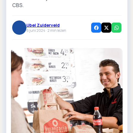
CBS.
Ubel Zuiderveld
6 juni 2024 ·
2
min lezen