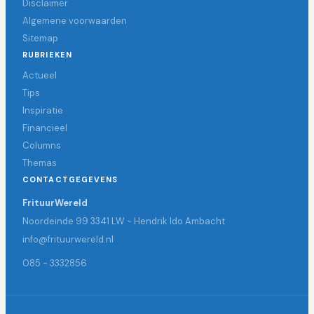
Disclaimer
Algemene voorwaarden
Sitemap
RUBRIEKEN
Actueel
Tips
Inspiratie
Financieel
Columns
Themas
CONTACTGEGEVENS
FrituurWereld
Noordeinde 99 3341 LW - Hendrik Ido Ambacht
info@frituurwereld.nl
085 - 3332856