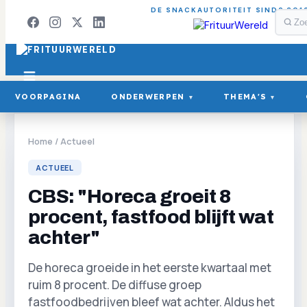
DE SNACKAUTORITEIT SINDS 201
VOORPAGINA
ONDERWERPEN
THEMA'S
▾
▾
Home
/
Actueel
ACTUEEL
CBS: "Horeca groeit 8
procent, fastfood blijft wat
achter"
De horeca groeide in het eerste kwartaal met
ruim 8 procent. De diffuse groep
fastfoodbedrijven bleef wat achter. Aldus het