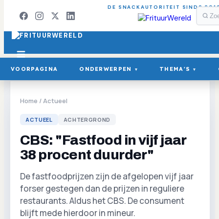
DE SNACKAUTORITEIT SINDS 201
VOORPAGINA
ONDERWERPEN
THEMA'S
▾
▾
Home
/
Actueel
ACTUEEL
ACHTERGROND
CBS: "Fastfood in vijf jaar
38 procent duurder"
De fastfoodprijzen zijn de afgelopen vijf jaar
forser gestegen dan de prijzen in reguliere
restaurants. Aldus het CBS. De consument
blijft mede hierdoor in mineur.