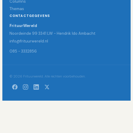
Columns
Themas
CONTACTGEGEVENS
FrituurWereld
Noordeinde 99 3341 LW - Hendrik Ido Ambacht
info@frituurwereld.nl
085 - 3332856
© 2026 Frituurwereld. Alle rechten voorbehouden.