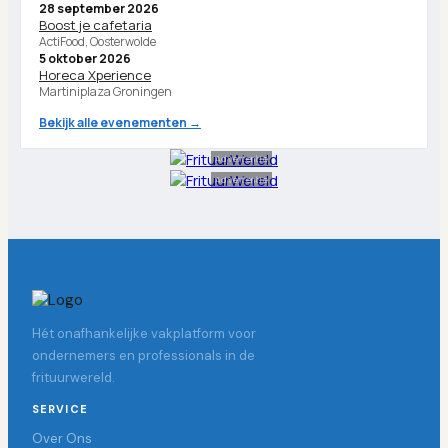
28 september 2026
Boost je cafetaria
ActiFood, Oosterwolde
5 oktober 2026
Horeca Xperience
Martiniplaza Groningen
Bekijk alle evenementen →
Advertentie
Advertentie
Hét onafhankelijke vakplatform voor
ondernemers en professionals in de
frituurwereld.
SERVICE
Over Ons