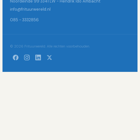
Noordeinde 99 3341 LW - Hendrik Ido Ambacht
info@frituurwereld.nl
085 - 3332856
© 2026 Frituurwereld. Alle rechten voorbehouden.