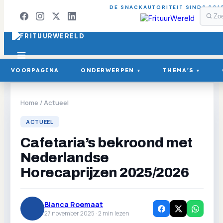
DE SNACKAUTORITEIT SINDS 201
VOORPAGINA
ONDERWERPEN
THEMA'S
▾
▾
Home
/
Actueel
ACTUEEL
Cafetaria’s bekroond met
Nederlandse
Horecaprijzen 2025/2026
Bianca Roemaat
27 november 2025 ·
2
min lezen