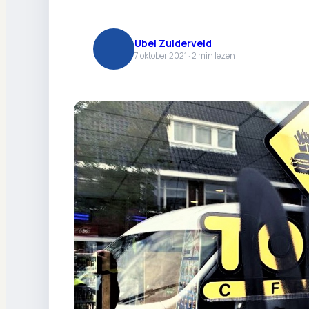
Ubel Zuiderveld
7 oktober 2021 ·
2
min lezen