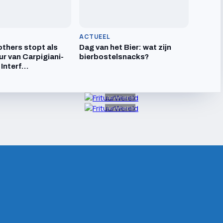
ACTUEEL
others stopt als
Dag van het Bier: wat zijn
ur van Carpigiani-
bierbostelsnacks?
 Interf…
Advertentie
Advertentie