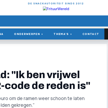
DE SNACKAUTORITEIT SINDS 2012
NA
ONDERWERPEN
THEMA'S
CONTACT
▾
▾
: "Ik ben vrijwel
-code de reden is"
 euro om de ramen weer schoon te laten
elden gekregen."