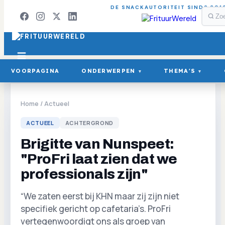
DE SNACKAUTORITEIT SINDS 201
VOORPAGINA
ONDERWERPEN
THEMA'S
▾
▾
Home
/
Actueel
ACTUEEL
ACHTERGROND
Brigitte van Nunspeet:
"ProFri laat zien dat we
professionals zijn"
“We zaten eerst bij KHN maar zij zijn niet
specifiek gericht op cafetaria’s. ProFri
vertegenwoordigt ons als groep van