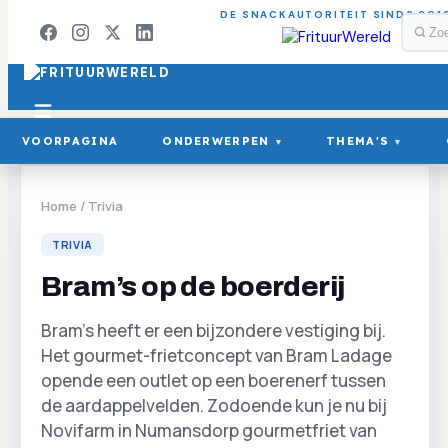
DE SNACKAUTORITEIT SINDS 201
VOORPAGINA
ONDERWERPEN
THEMA'S
▾
▾
Home
/
Trivia
TRIVIA
Bram’s op de boerderij
Bram’s heeft er een bijzondere vestiging bij.
Het gourmet-frietconcept van Bram Ladage
opende een outlet op een boerenerf tussen
de aardappelvelden. Zodoende kun je nu bij
Novifarm in Numansdorp gourmetfriet van