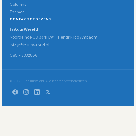
Columns
Themas
CONTACTGEGEVENS
FrituurWereld
Noordeinde 99 3341 LW - Hendrik Ido Ambacht
info@frituurwereld.nl
085 - 3332856
© 2026 Frituurwereld. Alle rechten voorbehouden.