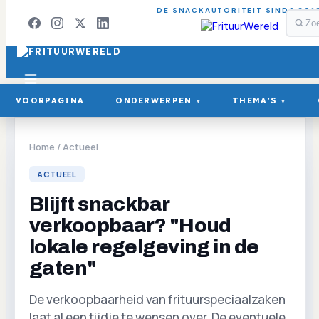
DE SNACKAUTORITEIT SINDS 201
VOORPAGINA
ONDERWERPEN
THEMA'S
▾
▾
Home
/
Actueel
ACTUEEL
Blijft snackbar
verkoopbaar? "Houd
lokale regelgeving in de
gaten"
De verkoopbaarheid van frituurspeciaalzaken
laat al een tijdje te wensen over. De eventuele