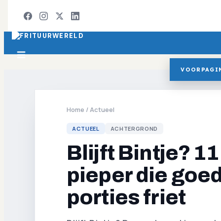
VOORPAGI
Home
/
Actueel
ACTUEEL
ACHTERGROND
Blijft Bintje? 1
pieper die goed
porties friet