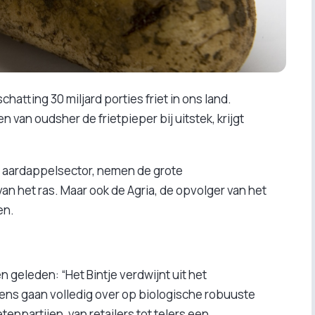
chatting 30 miljard porties friet in ons land.
n van oudsher de frietpieper bij uitstek, krijgt
 aardappelsector, nemen de grote
an het ras. Maar ook de Agria, de opvolger van het
en.
n geleden: “Het Bintje verdwijnt uit het
ns gaan volledig over op biologische robuuste
npartijen, van retailers tot telers een