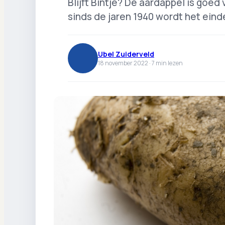
Blijft Bintje? De aardappel is goed v
sinds de jaren 1940 wordt het eind
Ubel Zuiderveld
18 november 2022 ·
7
min lezen