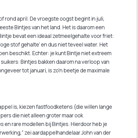
f rond april. De vroegste oogst begint in juli,
ste Bintjes van het land. Het is daarom een
ntje bevat een ideaal zetmeelgehalte voor friet:
ge stof gehalte’ en dus niet teveel water. Het
n beschikt. Echter: je kunt Bintje niet extreem
 suikers: Bintjes bakken daarom na verloop van
 ongeveer tot januari, is zo'n beetje de maximale
ppel is, kiezen fastfoodketens (die willen lange
epers die niet alleen groter maar ook
es en rare modellen bij Bintjes. Hierdoor heb je
verwerking,” zei aardappelhandelaar John van der