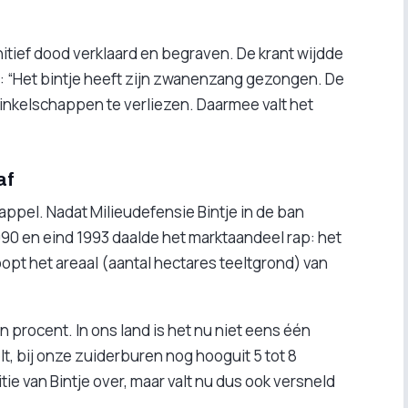
nitief dood verklaard en begraven. De krant wijdde
n: “Het bintje heeft zijn zwanenzang gezongen. De
winkelschappen te verliezen. Daarmee valt het
af
ppel. Nadat Milieudefensie Bintje in de ban
90 en eind 1993 daalde het marktaandeel rap: het
oopt het areaal (aantal hectares teeltgrond) van
n procent. In ons land is het nu niet eens één
t, bij onze zuiderburen nog hooguit 5 tot 8
ie van Bintje over, maar valt nu dus ook versneld