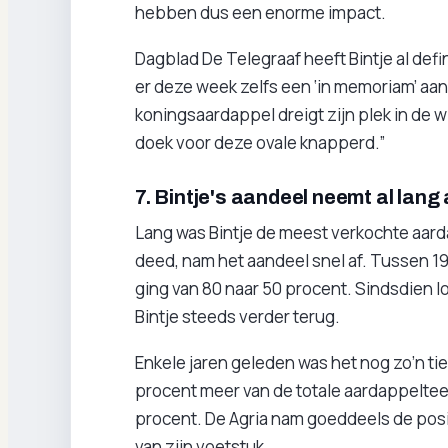
hebben dus een enorme impact.
Dagblad De Telegraaf heeft Bintje al defi
er deze week zelfs een ‘in memoriam’ aa
koningsaardappel dreigt zijn plek in de 
doek voor deze ovale knapperd.”
7. Bintje's aandeel neemt al lang 
Lang was Bintje de meest verkochte aarda
deed, nam het aandeel snel af. Tussen 19
ging van 80 naar 50 procent. Sindsdien l
Bintje steeds verder terug.
Enkele jaren geleden was het nog zo’n tie
procent meer van de totale aardappelteel
procent. De Agria nam goeddeels de posit
van zijn voetstuk.