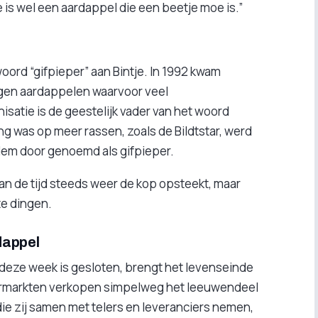
e is wel een aardappel die een beetje moe is.”
woord “gifpieper” aan Bintje. In 1992 kwam
egen aardappelen waarvoor veel
isatie is de geestelijk vader van het woord
ng was op meer rassen, zoals de Bildtstar, werd
adem door genoemd als gifpieper.
 van de tijd steeds weer de kop opsteekt, maar
te dingen.
dappel
eze week is gesloten, brengt het levenseinde
upermarkten verkopen simpelweg het leeuwendeel
 die zij samen met telers en leveranciers nemen,