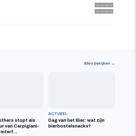
Advertentie
Advertentie
Alles bekijken →
ACTUEEL
others stopt als
Dag van het Bier: wat zijn
ur van Carpigiani-
bierbostelsnacks?
 Interf…