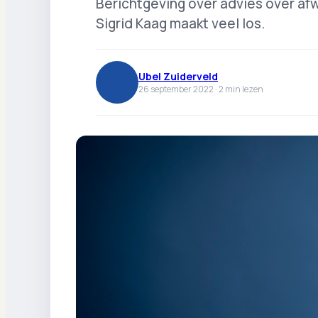
Berichtgeving over advies over af
Sigrid Kaag maakt veel los.
Ubel Zuiderveld
26 september 2022 ·
2
min lezen