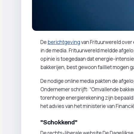
De
berichtgeving
van Frituurwereld over 
in de media. Frituurwereld meldde afgel
opinie is toegedaan dat energie-intensiev
bakkerijen, best gewoon failliet mogen g
De nodige online media pakten de afgelo
Ondernemer schrijft: “Omvallende bakkers
torenhoge energierekening zijn bepaald 
het advies van het ministerie van Financ
"Schokkend"
De rechts-liberale website De Dagelijkse