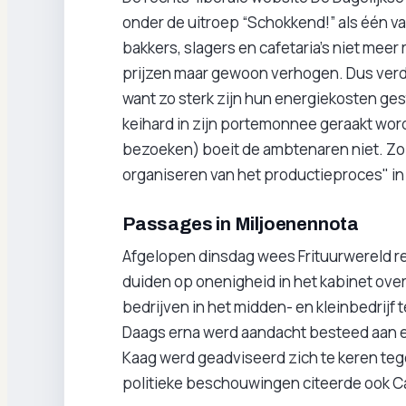
onder de uitroep “Schokkend!” als één v
bakkers, slagers en cafetaria's niet mee
prijzen maar gewoon verhogen. Dus verdu
want zo sterk zijn hun energiekosten ge
keihard in zijn portemonnee geraakt word
bezoeken) boeit de ambtenaren niet. Zo 
organiseren van het productieproces" in je
Passages in Miljoenennota
Afgelopen dinsdag wees Frituurwereld 
duiden op onenigheid in het kabinet over
bedrijven in het midden- en kleinbedrij
Daags erna werd aandacht besteed aan ee
Kaag werd geadviseerd zich te keren teg
politieke beschouwingen citeerde ook Ca