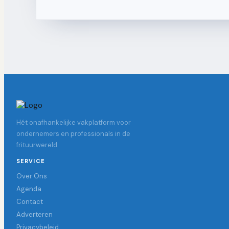
Hét onafhankelijke vakplatform voor
ondernemers en professionals in de
frituurwereld.
SERVICE
Over Ons
Agenda
Contact
Adverteren
Privacybeleid