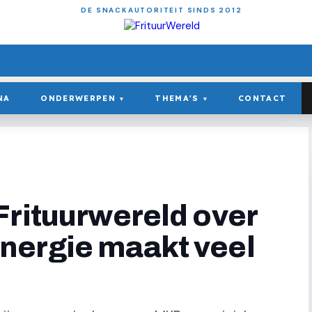
DE SNACKAUTORITEIT SINDS 2012
NA
ONDERWERPEN
THEMA'S
CONTACT
▾
▾
Frituurwereld over
nergie maakt veel