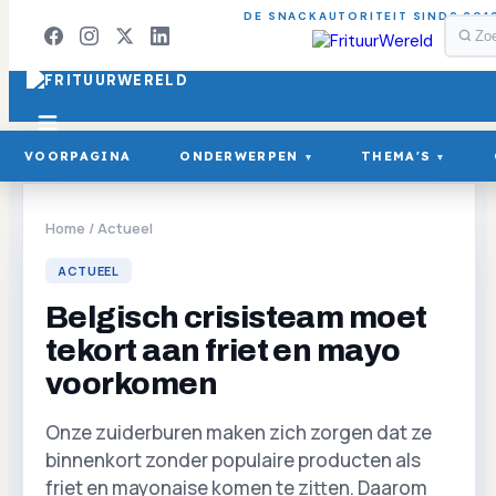
DE SNACKAUTORITEIT SINDS 201
VOORPAGINA
ONDERWERPEN
THEMA'S
▾
▾
Home
/
Actueel
ACTUEEL
Belgisch crisisteam moet
tekort aan friet en mayo
voorkomen
Onze zuiderburen maken zich zorgen dat ze
binnenkort zonder populaire producten als
friet en mayonaise komen te zitten. Daarom