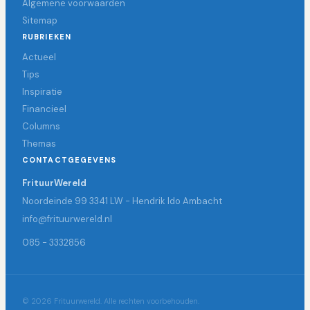
Algemene voorwaarden
Sitemap
RUBRIEKEN
Actueel
Tips
Inspiratie
Financieel
Columns
Themas
CONTACTGEGEVENS
FrituurWereld
Noordeinde 99 3341 LW - Hendrik Ido Ambacht
info@frituurwereld.nl
085 - 3332856
© 2026 Frituurwereld. Alle rechten voorbehouden.