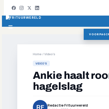
VOORPAGI
Home
/
Video's
VIDEO'S
Ankie haalt ro
hagelslag
Redactie Frituurwereld
RF