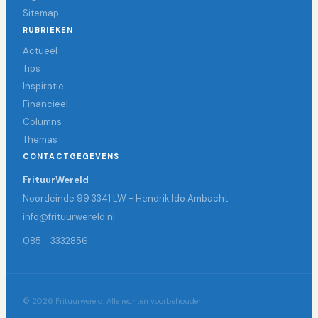
Sitemap
RUBRIEKEN
Actueel
Tips
Inspiratie
Financieel
Columns
Themas
CONTACTGEGEVENS
FrituurWereld
Noordeinde 99 3341 LW - Hendrik Ido Ambacht
info@frituurwereld.nl
085 - 3332856
© 2026 Frituurwereld. Alle rechten voorbehouden.