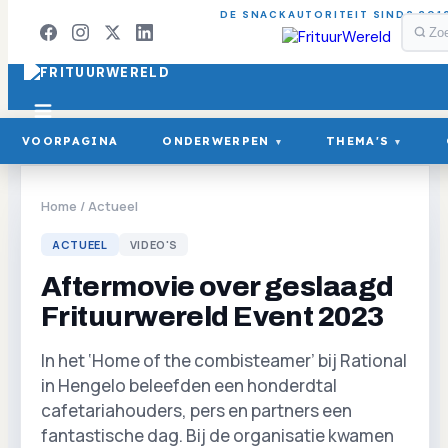
DE SNACKAUTORITEIT SINDS 201
VOORPAGINA
ONDERWERPEN
THEMA'S
▾
▾
Home
/
Actueel
ACTUEEL
VIDEO'S
Aftermovie over geslaagd
Frituurwereld Event 2023
In het ‘Home of the combisteamer’ bij Rational
in Hengelo beleefden een honderdtal
cafetariahouders, pers en partners een
fantastische dag. Bij de organisatie kwamen