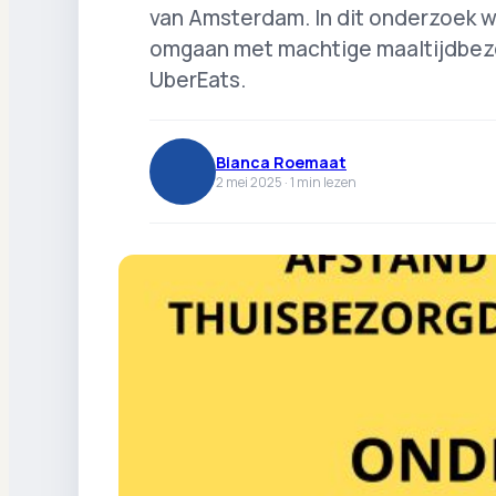
van Amsterdam. In dit onderzoek 
omgaan met machtige maaltijdbez
UberEats.
Bianca Roemaat
2 mei 2025 ·
1
min lezen