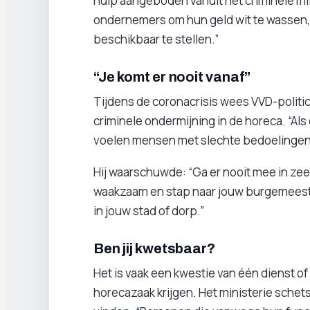
hulp aangeboden vanuit het criminele m
ondernemers om hun geld wit te wassen, 
beschikbaar te stellen.”
“Je komt er nooit vanaf”
Tijdens de coronacrisis wees VVD-politic
criminele ondermijning in de horeca. “Als
voelen mensen met slechte bedoelingen z
Hij waarschuwde: “Ga er nooit mee in zee
waakzaam en stap naar jouw burgemeester 
in jouw stad of dorp.”
Ben jij kwetsbaar?
Het is vaak een kwestie van één dienst o
horecazaak krijgen. Het ministerie schet