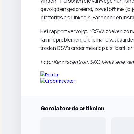
vinden: “Personen die vanwege hun funct
gevolgd en gescreend, zowel offline (bijv
platforms als LinkedIn, Facebook en Inst
Het rapport vervolgt: “CSV’s zoeken zo n
familieproblemen, die iemand vatbaarder 
treden CSV’s onder meer op als “bankie
Foto: Kenniscentrum SKC, Ministerie van 
Gerelateerde artikelen