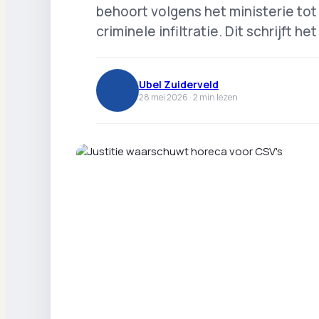
behoort volgens het ministerie tot
criminele infiltratie. Dit schrijft h
Ubel Zuiderveld
28 mei 2026 ·
2
min lezen