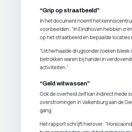
“Grip op straatbeeld”
In het document noemt het kenniscentrum
voorbeelden. “In Eindhoven hebben crimin
op het straatbeeld en bepaalde locaties 
“Uit herhaalde drugsonderzoeken bleek 
betrokken waren bij handel in verdoven
activiteiten.”
“Geld witwassen”
Ook de overheid zelf kan indirect mede s
overstromingen in Valkenburg aan de Geul
gang.
Het rapport schrijft hierover: “Horecaon