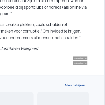
ie interessant zijn om te corrumperen, worden
oorbeeld bij sportclubs of horeca) als online via
agram.”
aar zwakke plekken, zoals schulden of
maken voor corruptie.” Om invloed te krijgen,
r voor ondernemers of mensen met schulden.”
Justitie en Veiligheid
Advertentie
Advertentie
Alles bekijken →