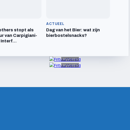
ACTUEEL
others stopt als
Dag van het Bier: wat zijn
ur van Carpigiani-
bierbostelsnacks?
 Interf…
Advertentie
Advertentie