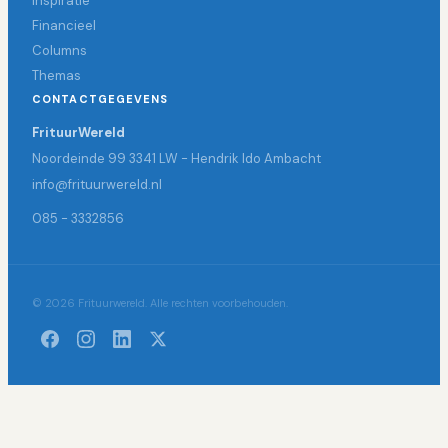
Inspiratie
Financieel
Columns
Themas
CONTACTGEGEVENS
FrituurWereld
Noordeinde 99 3341 LW - Hendrik Ido Ambacht
info@frituurwereld.nl
085 - 3332856
© 2026 Frituurwereld. Alle rechten voorbehouden.