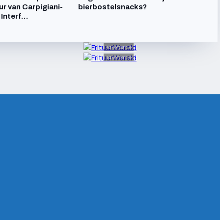
ur van Carpigiani-
bierbostelsnacks?
 Interf…
Advertentie
Advertentie