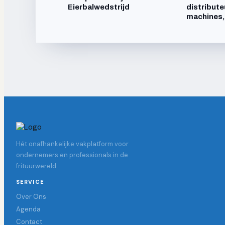
Eierbalwedstrijd
distribute
machines,
Hét onafhankelijke vakplatform voor
ondernemers en professionals in de
frituurwereld.
SERVICE
Over Ons
Agenda
Contact