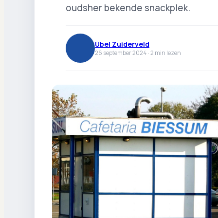
oudsher bekende snackplek.
Ubel Zuiderveld
26 september 2024 ·
2
min lezen