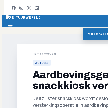
VOORPAGI
Home
/
Actueel
ACTUEEL
Aardbevingsge
snackkiosk ver
Delfzijlster snackkiosk wordt gesl
versterkingsoperatie in aardbevin