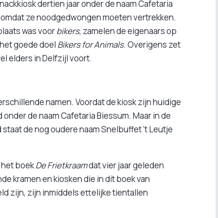
nackkiosk dertien jaar onder de naam Cafetaria
d omdat ze noodgedwongen moeten vertrekken.
laats was voor
bikers
, zamelen de eigenaars op
 het goede doel
Bikers for Animals
. Overigens zet
elders in Delfzijl voort.
verschillende namen. Voordat de kiosk zijn huidige
d onder de naam Cafetaria Biessum. Maar in de
 staat de nog oudere naam Snelbuffet ‘t Leutje
n het boek
De Frietkraam
dat vier jaar geleden
de kramen en kiosken die in dit boek van
zijn, zijn inmiddels ettelijke tientallen