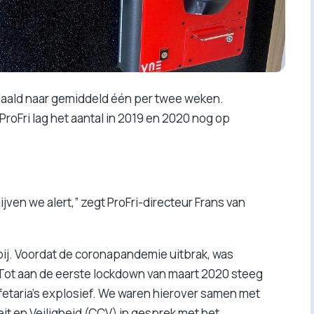
gedaald naar gemiddeld één per twee weken.
ProFri lag het aantal in 2019 en 2020 nog op
lijven we alert,” zegt ProFri-directeur Frans van
 bij. Voordat de coronapandemie uitbrak, was
“Tot aan de eerste lockdown van maart 2020 steeg
fetaria’s explosief. We waren hierover samen met
eit en Veiligheid (CCV) in gesprek met het