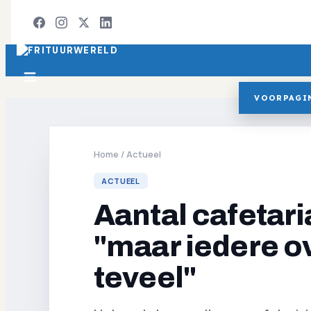
VOORPAGI
Home
/
Actueel
ACTUEEL
Aantal cafetari
"maar iedere ov
teveel"