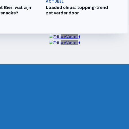
ACTUEEL
t Bier: wat zijn
Loaded chips: topping-trend
lsnacks?
zet verder door
Advertentie
Advertentie