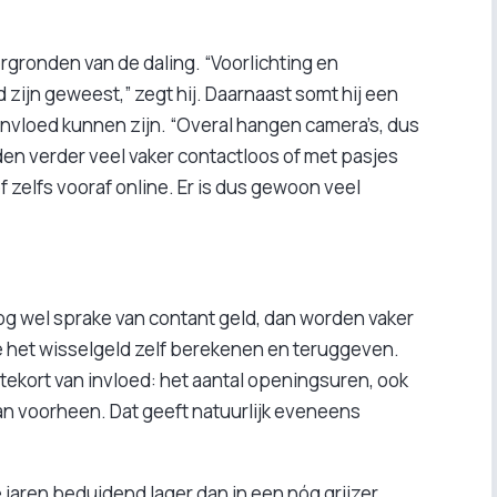
ergronden van de daling. “Voorlichting en
 zijn geweest,” zegt hij. Daarnaast somt hij een
invloed kunnen zijn. “Overal hangen camera’s, dus
en verder veel vaker contactloos of met pasjes
of zelfs vooraf online. Er is dus gewoon veel
 nog wel sprake van contant geld, dan worden vaker
e het wisselgeld zelf berekenen en teruggeven.
tekort van invloed: het aantal openingsuren, ook
an voorheen. Dat geeft natuurlijk eveneens
e jaren beduidend lager dan in een nóg grijzer