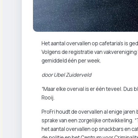
Het aantal overvallen op cafetaria’s is 
Volgens de registratie van vakvereniging 
gemiddeld één per week.
door Ubel Zuiderveld
“Maar elke overval is er één teveel. Dus b
Rooij.
ProFri houdt de overvallen al enige jaren
sprake van een zorgelijke ontwikkeling. 
het aantal overvallen op snackbars en ca
de politie en het Centrum voor Criminalit