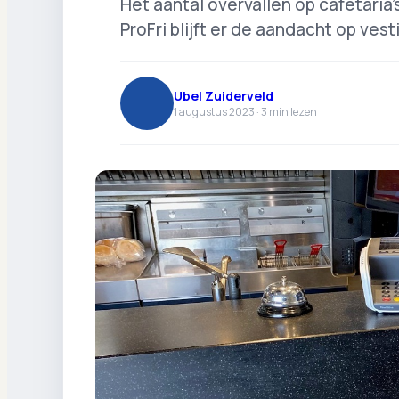
Het aantal overvallen op cafetaria
ProFri blijft er de aandacht op vest
Ubel Zuiderveld
1 augustus 2023 ·
3
min lezen