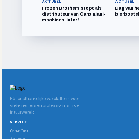
ACTUEEL
ACTUEEL
Frozen Brothers stopt als
Dag van he
distributeur van Carpigiani-
bierboste
machines, Interf…
Hét onafhankelijke vakplatform voor
ondernemers en professionals in de
frituurwereld.
SERVICE
Over Ons
Agenda