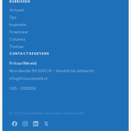
RUBRIEKEN
Actueel
Tips
Inspiratie
Financieel
Columns
Themas
CONTACTGEGEVENS
FrituurWereld
Noordeinde 99 3341 LW - Hendrik Ido Ambacht
info@frituurwereld.nl
085 - 3332856
© 2026 Frituurwereld. Alle rechten voorbehouden.