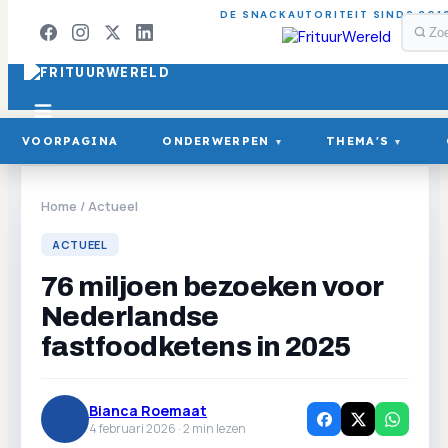
DE SNACKAUTORITEIT SINDS 201
VOORPAGINA
ONDERWERPEN
THEMA'S
▾
▾
Home
/
Actueel
ACTUEEL
76 miljoen bezoeken voor
Nederlandse
fastfoodketens in 2025
Bianca Roemaat
4 februari 2026 ·
2
min lezen