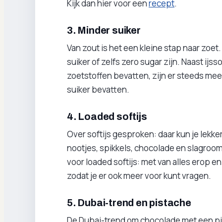
Kijk dan hier voor een
recept
.
3. Minder suiker
Van zout is het een kleine stap naar zoet
suiker of zelfs zero sugar zijn. Naast ij
zoetstoffen bevatten, zijn er steeds mee
suiker bevatten.
4. Loaded softijs
Over softijs gesproken: daar kun je lekke
nootjes, spikkels, chocolade en slagroom
voor loaded softijs: met van alles erop e
zodat je er ook meer voor kunt vragen.
5. Dubai-trend en pistache
De Dubai-trend om chocolade met een pis