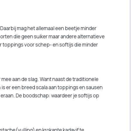
. Daarbij mag het allemaal een beetje minder
ssoorten die geen suiker maar andere alternatieve
r toppings voor schep- en softijs die minder
r mee aan de slag. Want naast de traditionele
 is er een breed scala aan toppings en sausen
n eraan. De boodschap: waardeer je softijs op
tache(vulling) en krokante kadayif te