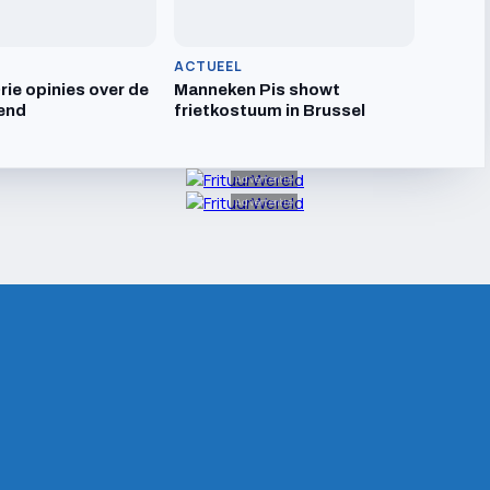
ACTUEEL
ie opinies over de
Manneken Pis showt
end
frietkostuum in Brussel
Advertentie
Advertentie