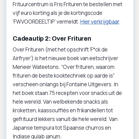
Frituurcentrum is Fris Frituren te bestellen met
vijf euro korting als je de kortingscode
‘FWVOORDEELTIP’ vermeldt.
Hier verkrijgbaar
.
Cadeautip 2: Over Frituren
Over Frituren (met het opschrift ‘F*ck de
Airfryer’) is het nieuwe boek van eetschrijver
Meneer Wateetons. “Over frituren, waarom
frituren de beste kooktechniek op aarde is”
verscheen onlangs bij Fontaine Uitgevers. In
het boek staan 75 recepten voor snacks uit de
hele wereld. Van welbekende snacks als
kroketten, kaassoufflés en frikandellen tot
gefrituurd lekkers vanuit de hele wereld. Van
Japanse tempura tot Spaanse churros en
Indiase gulab janum.