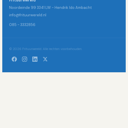
FrituurWereld
Noordeinde 99 3341 LW - Hendrik Ido Ambacht
info@frituurwereld.nl
085 - 3332856
© 2026 Frituurwereld. Alle rechten voorbehouden.