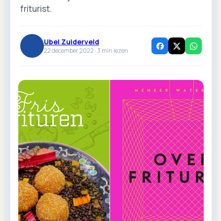
friturist.
Ubel Zuiderveld
22 december 2022 ·
3
min lezen