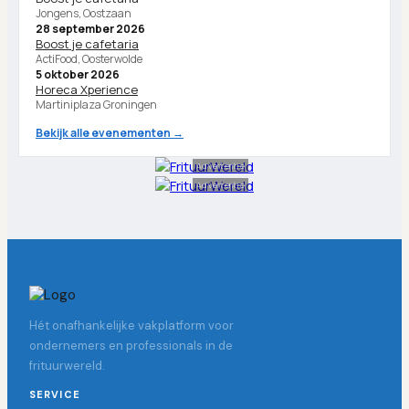
Jongens, Oostzaan
28 september 2026
Boost je cafetaria
ActiFood, Oosterwolde
5 oktober 2026
Horeca Xperience
Martiniplaza Groningen
Bekijk alle evenementen →
Advertentie
Advertentie
Hét onafhankelijke vakplatform voor
ondernemers en professionals in de
frituurwereld.
SERVICE