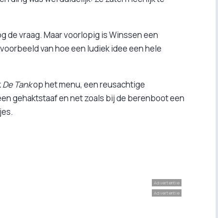
nog de vraag. Maar voorlopig is Winssen een
i voorbeeld van hoe een ludiek idee een hele
k
De Tank
op het menu, een reusachtige
 een gehaktstaaf en net zoals bij de berenboot een
jes.
Advertentie
Advertentie