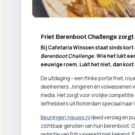
Friet Berenboot Challenge zorgt
Bij Cafetaria Winssen staat sinds kort
Berenboot Challenge
. Wie het lukt e
eeuwige roem. Lukt het niet, dan kost h
De uitdaging – een flinke portie friet, r
deelnemers. Jongeren én volwassenen wag
media. Het zorgt voor vrolijke competiti
liefhebbers uit Rotterdam speciaal naar
Beuningen.nieuws.nl
deed verslag en p
zichtbaar genoten van hun berenboot. Of
redactie van Frituurwereld niet bekend. Eé