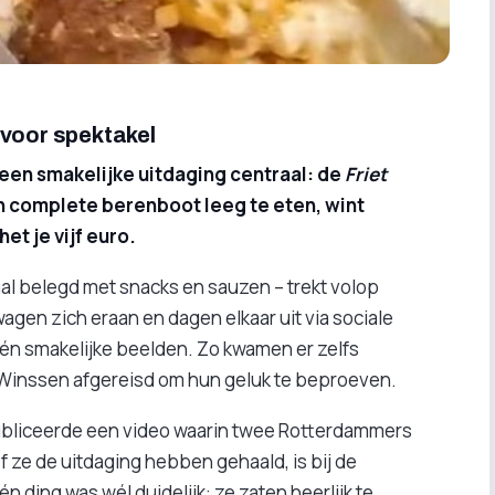
 voor spektakel
 een smakelijke uitdaging centraal: de
Friet
en complete berenboot leeg te eten, wint
et je vijf euro.
oyaal belegd met snacks en sauzen – trekt volop
en zich eraan en dagen elkaar uit via sociale
e én smakelijke beelden. Zo kwamen er zelfs
 Winssen afgereisd om hun geluk te beproeven.
ubliceerde een video waarin twee Rotterdammers
 ze de uitdaging hebben gehaald, is bij de
n ding was wél duidelijk: ze zaten heerlijk te