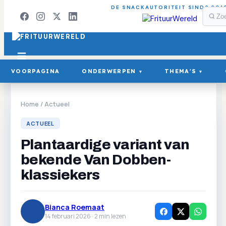
DE SNACKAUTORITEIT SINDS 201
VOORPAGINA
ONDERWERPEN
THEMA'S
▾
▾
Home
/
Actueel
ACTUEEL
Plantaardige variant van
bekende Van Dobben-
klassiekers
Bianca Roemaat
14 februari 2026 ·
2
min lezen