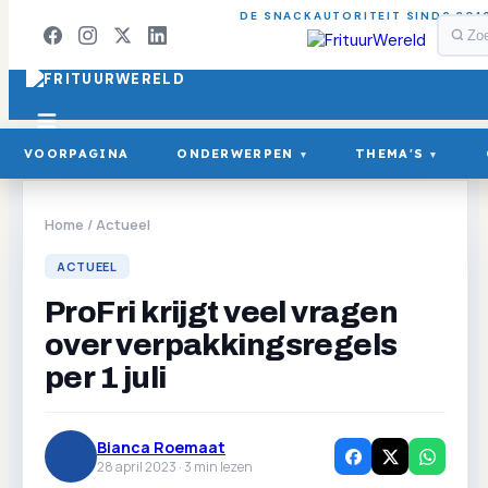
DE SNACKAUTORITEIT SINDS 201
VOORPAGINA
ONDERWERPEN
THEMA'S
▾
▾
Home
/
Actueel
ACTUEEL
ProFri krijgt veel vragen
over verpakkingsregels
per 1 juli
Bianca Roemaat
28 april 2023 ·
3
min lezen