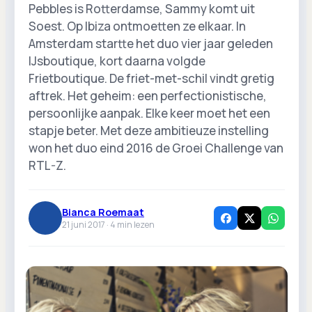
Pebbles is Rotterdamse, Sammy komt uit
Soest. Op Ibiza ontmoetten ze elkaar. In
Amsterdam startte het duo vier jaar geleden
IJsboutique, kort daarna volgde
Frietboutique. De friet-met-schil vindt gretig
aftrek. Het geheim: een perfectionistische,
persoonlijke aanpak. Elke keer moet het een
stapje beter. Met deze ambitieuze instelling
won het duo eind 2016 de Groei Challenge van
RTL-Z.
Bianca Roemaat
21 juni 2017 ·
4
min lezen