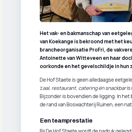
Het vak- en bakmanschap van eetgele
van Koekange is bekroond met het ke
brancheorganisatie ProFri, de vakvere
Antoinette van Witteveen en haar doc
oorkonde en het gevelschildje in hun z
De Hof Staete is geen alledaagse eetgel
z
aal, restaurant, catering én snackbar
is
Bijzonder is bovendien de ligging. In he
de rand van Boswachterij Ruinen, een na
Een teamprestatie
Bij De Hof Staete wordt de nadruk gelegd