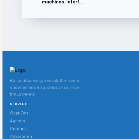
machines, Interf…
Hét onafhankelijke vakplatform voor
ondernemers en professionals in de
frituurwereld.
SERVICE
Over Ons
Agenda
Contact
Adverteren