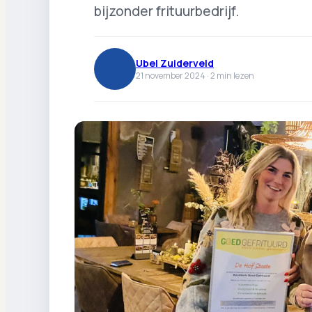
bijzonder frituurbedrijf.
Ubel Zuiderveld
21 november 2024 ·
2
min lezen