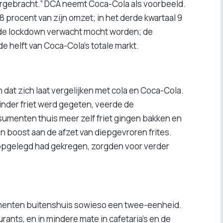
orgebracht.” DCA neemt Coca-Cola als voorbeeld.
8 procent van zijn omzet; in het derde kwartaal 9
n de lockdown verwacht mocht worden; de
de helft van Coca-Cola’s totale markt.
 dat zich laat vergelijken met cola en Coca-Cola.
nder friet werd gegeten, veerde de
umenten thuis meer zelf friet gingen bakken en
 een boost aan de afzet van diepgevroren frites.
a opgelegd had gekregen, zorgden voor verder
segmenten buitenshuis sowieso een twee-eenheid.
ants, en in mindere mate in cafetaria’s en de