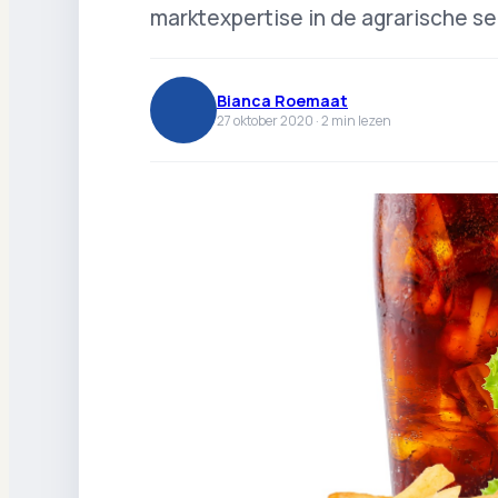
marktexpertise in de agrarische se
Bianca Roemaat
27 oktober 2020 ·
2
min lezen