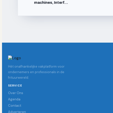
machines, Interf…
Hét onafhankelijke vakplatform voor
ondernemers en professionals in de
frituurwereld.
SERVICE
Over Ons
Agenda
Contact
Adverteren