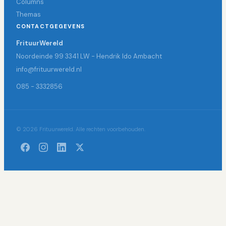
Columns
Themas
CONTACTGEGEVENS
FrituurWereld
Noordeinde 99 3341 LW - Hendrik Ido Ambacht
info@frituurwereld.nl
085 - 3332856
© 2026 Frituurwereld. Alle rechten voorbehouden.