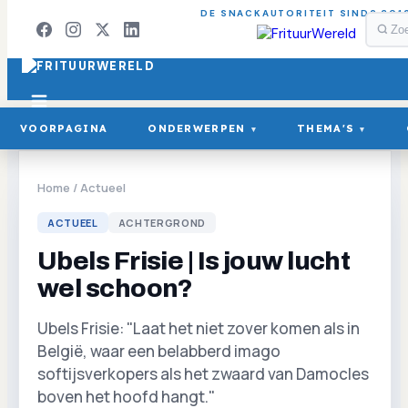
DE SNACKAUTORITEIT SINDS 201
VOORPAGINA
ONDERWERPEN
THEMA'S
▾
▾
Home
/
Actueel
ACTUEEL
ACHTERGROND
Ubels Frisie | Is jouw lucht
wel schoon?
Ubels Frisie: "Laat het niet zover komen als in
België, waar een belabberd imago
softijsverkopers als het zwaard van Damocles
boven het hoofd hangt."