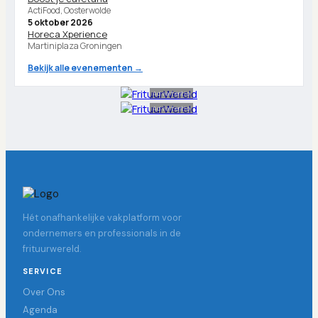
ActiFood, Oosterwolde
5 oktober 2026
Horeca Xperience
Martiniplaza Groningen
Bekijk alle evenementen →
Advertentie
Advertentie
Hét onafhankelijke vakplatform voor
ondernemers en professionals in de
frituurwereld.
SERVICE
Over Ons
Agenda