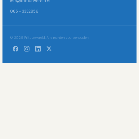
info@frituurwereld.nl
085 - 3332856
© 2026 Frituurwereld. Alle rechten voorbehouden.