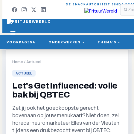
DE SNACKAUTORITEIT SINDS 201
VOORPAGINA
ONDERWERPEN
THEMA'S
▾
▾
Home
/
Actueel
ACTUEEL
Let's Get Influenced: volle
bak bij QBTEC
Zet jij ook het goedkoopste gerecht
bovenaan op jouw menukaart? Niet doen, zei
horeca-neuromarketeer Elles van der Vleuten
tijdens een drukbezocht event bij QBTEC.